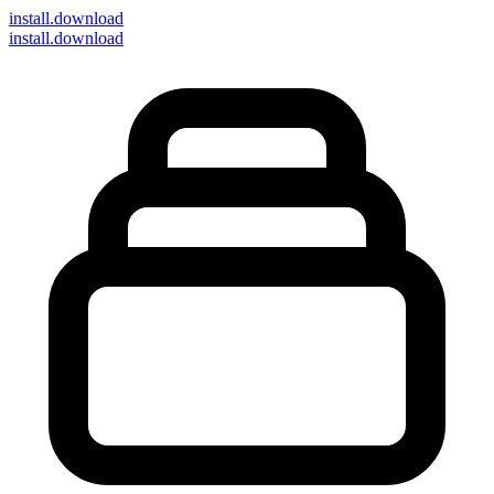
install
.download
install.download