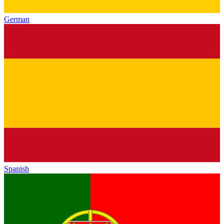
German
Spanish