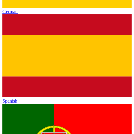
German
Spanish