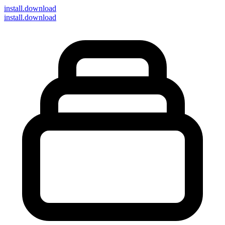
install
.download
install.download