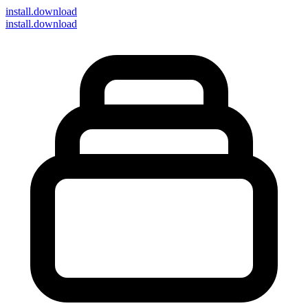
install
.download
install.download