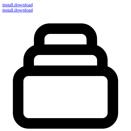
install
.download
install.download