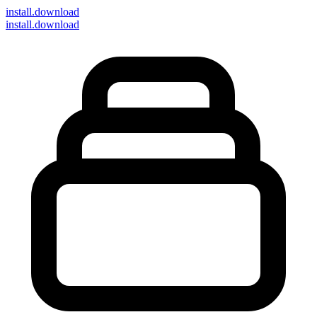
install
.download
install.download