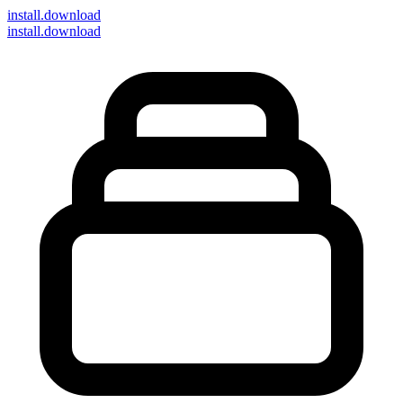
install
.download
install.download