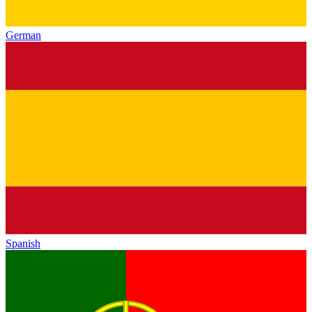
German
Spanish