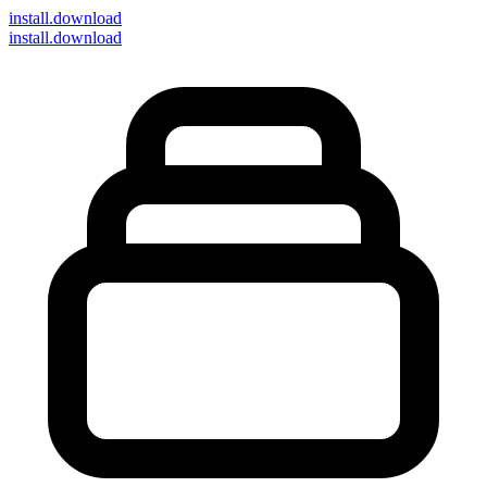
install
.download
install.download