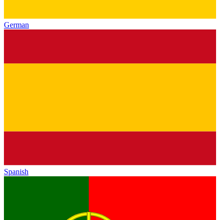
German
Spanish