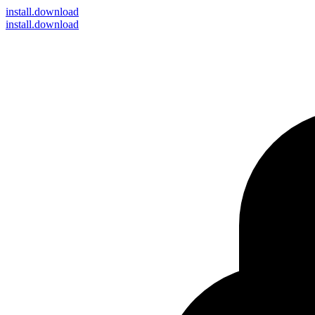
install
.download
install.download