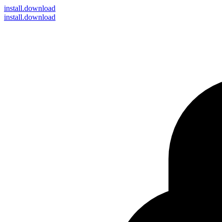
install
.download
install.download