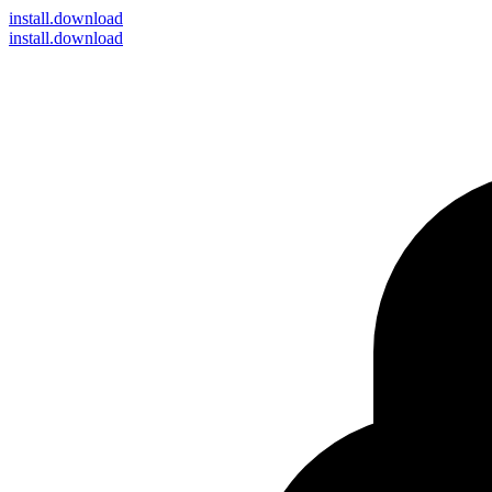
install
.download
install.download