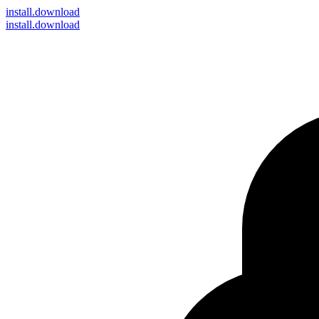
install
.download
install.download