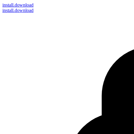
install
.download
install.download