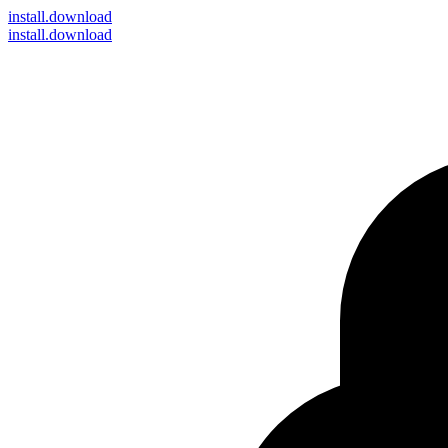
install
.download
install.download