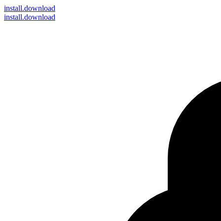
install
.download
install.download