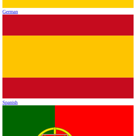
German
Spanish