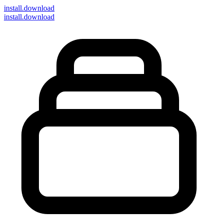
install
.download
install.download