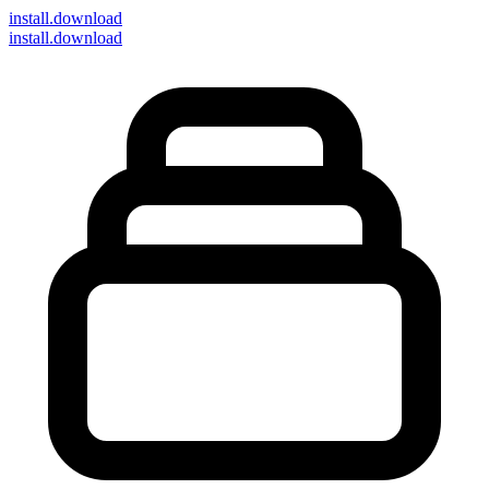
install
.download
install.download