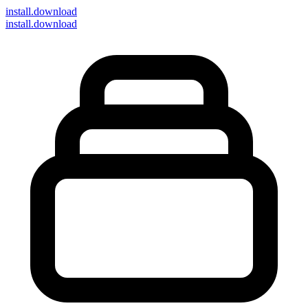
install
.download
install.download