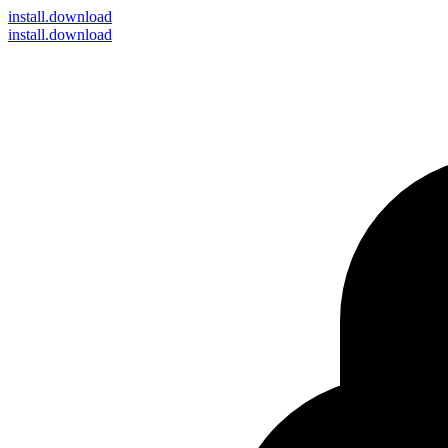
install
.download
install.download