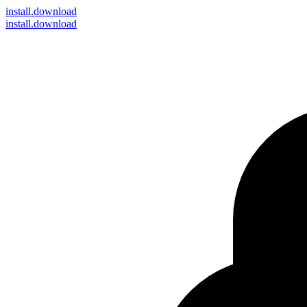
install
.download
install.download