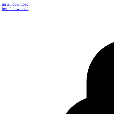
install
.download
install.download