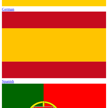
German
Spanish