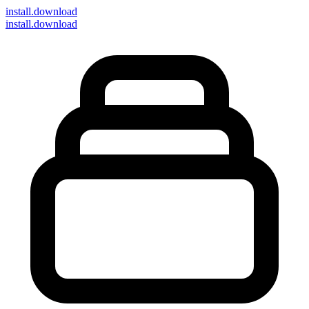
install
.download
install.download