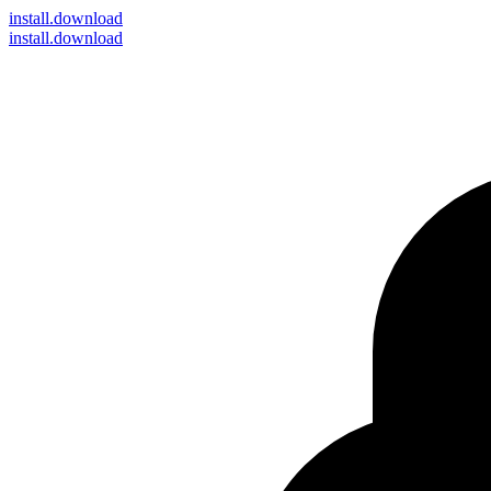
install
.download
install.download