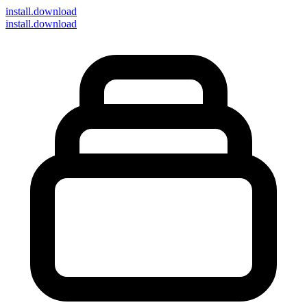
install
.download
install.download