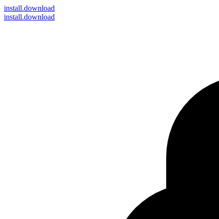
install
.download
install.download