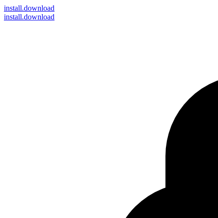
install
.download
install.download