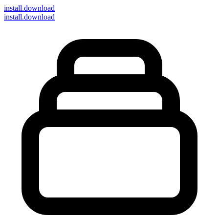
install
.download
install.download