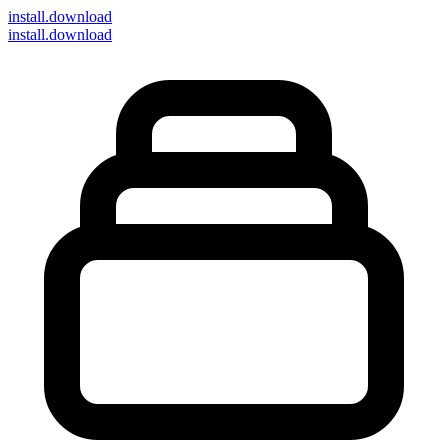
install
.download
install.download