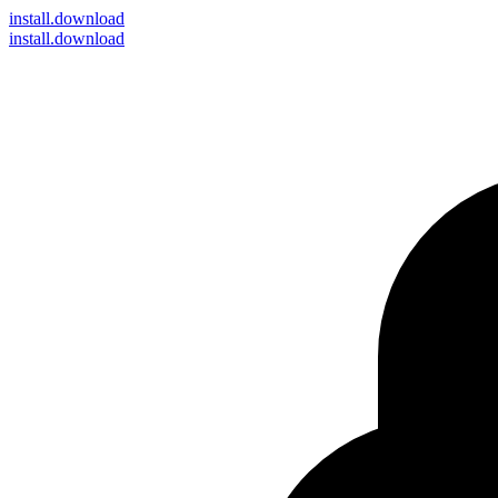
install
.download
install.download