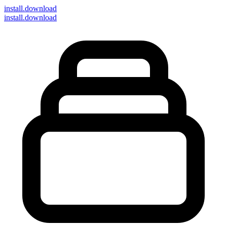
install
.download
install.download