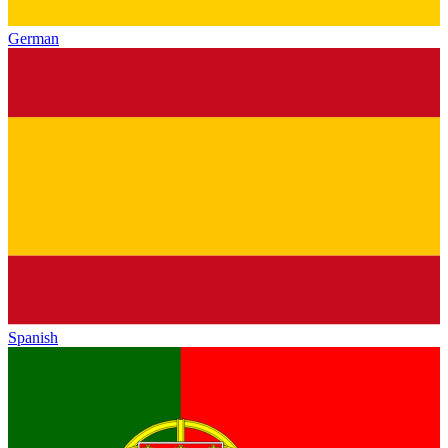
German
Spanish