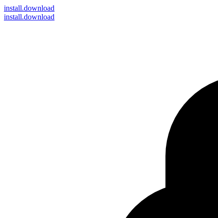
install
.download
install.download