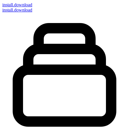
install
.download
install.download