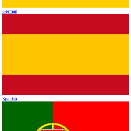
German
Spanish