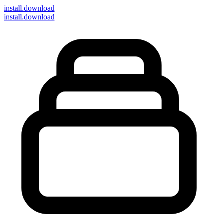
install
.download
install.download