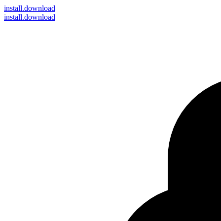
install
.download
install.download