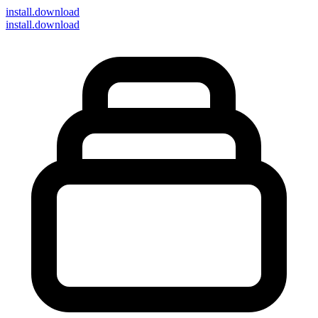
install
.download
install.download