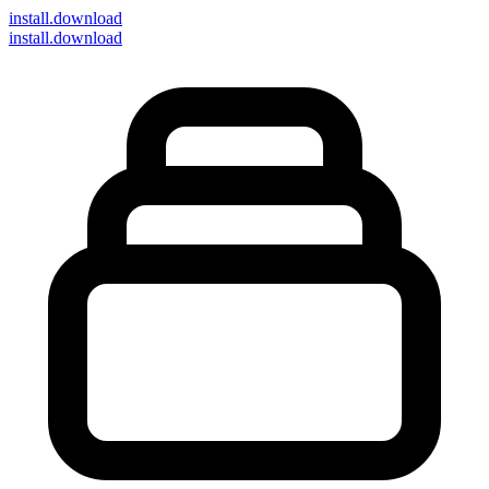
install
.download
install.download