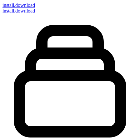
install
.download
install.download