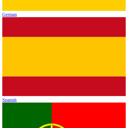
German
Spanish