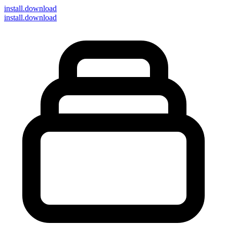
install
.download
install.download