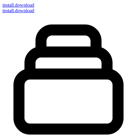
install
.download
install.download