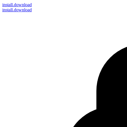
install
.download
install.download