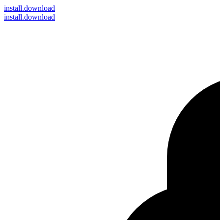
install
.download
install.download