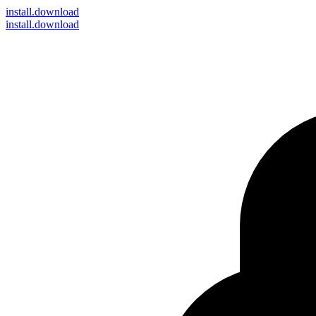
install
.download
install.download