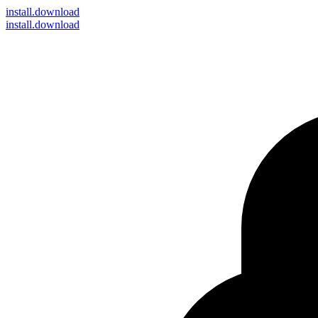
install
.download
install.download