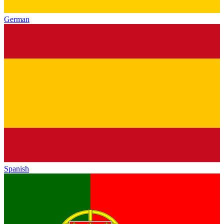
German
Spanish