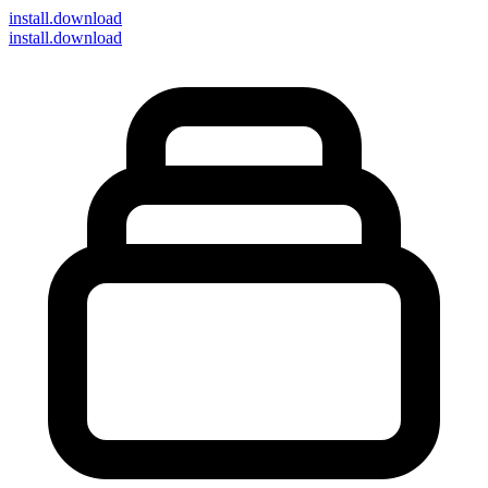
install
.download
install.download