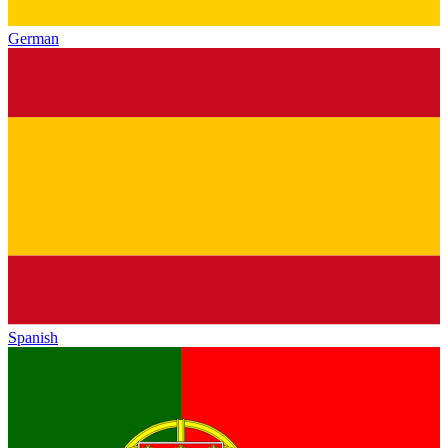
German
Spanish