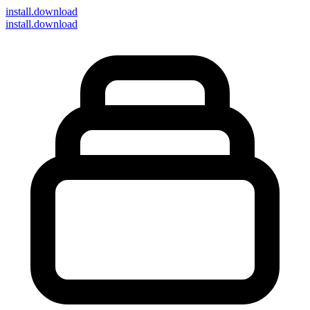
install
.download
install.download