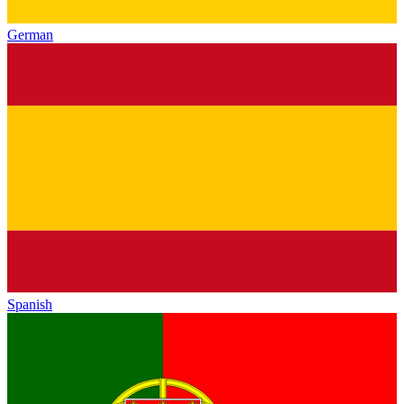
German
Spanish