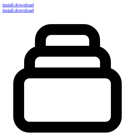
install
.download
install.download