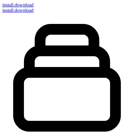
install
.download
install.download