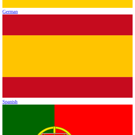
German
Spanish