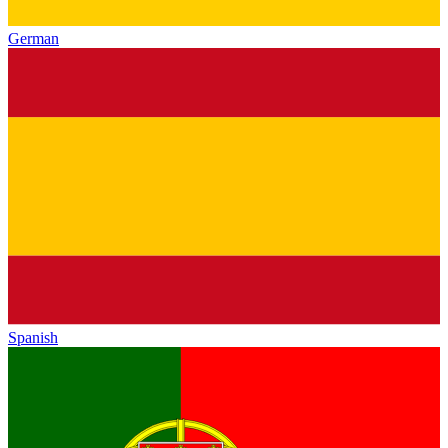
German
Spanish