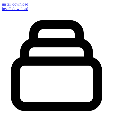
install
.download
install.download