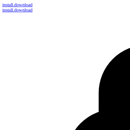
install
.download
install.download