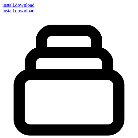
install
.download
install.download