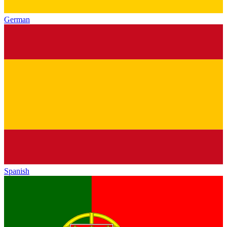
German
Spanish