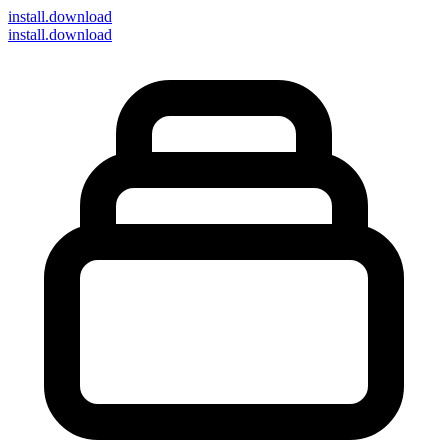
install
.download
install.download